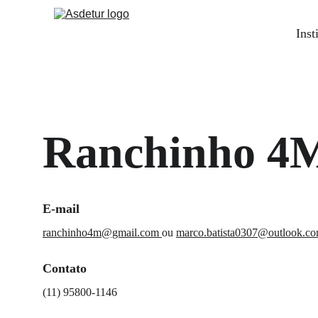
Inst
Ranchinho 4
E-mail
ranchinho4m@gmail.com
ou 
marco.batista0307@outlook.c
Contato
(11) 95800-1146