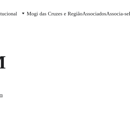
itucional
Mogi das Cruzes e Região
Associados
Associa-se
M
om